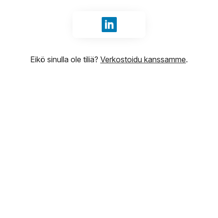
Kirjaudu sisään tunnuksilla Li
Eikö sinulla ole tiliä?
Verkostoidu kanssamme
.